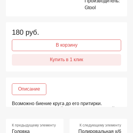
Производитель:
Gtool
180
руб.
В корзину
Описание
Возможно биение круга до его притирки.
Связано с технологией изготовления и рубкой
материала.
Лепестковая полировальная головка из войлока
К предыдущему элементу
К следующему элементу
- предназначена для полировки в
Головка
Полировальная х/б