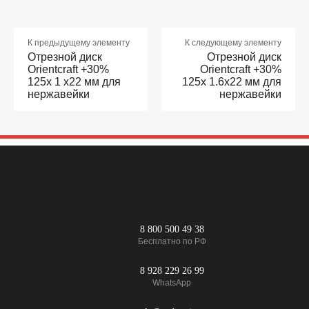
Отверстие,
мм
22.23
Использование
угловая шлифовальная
машина
К предыдущему элементу
К следующему элементу
Отрезной диск
Отрезной диск
Области применения
металл, сталь
Orientcraft +30%
Orientcraft +30%
125х 1 х22 мм для
Форма
прямая
125х 1.6х22 мм для
нержавейки
нержавейки
Кол-во в упаковке,
шт
10
Максимальная рабочая скорость,
м/c
80
Допустимое вращение,
об/мин
12200
Толщина,
мм
1.2
8 800 500 49 38
Бесплатно по РФ
8 928 229 26 99
WhatsApp