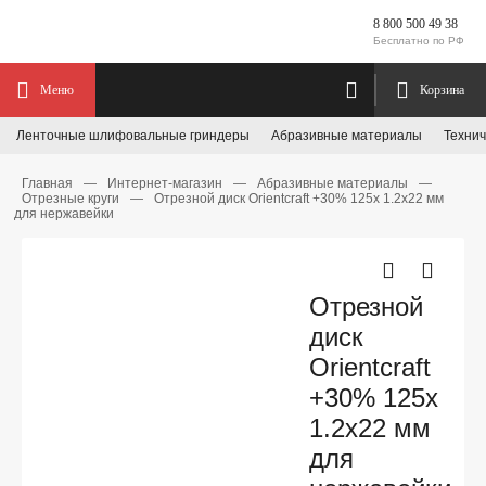
8 800 500 49 38
Бесплатно по РФ
Меню
Корзина
Ленточные шлифовальные гриндеры
Абразивные материалы
Технич
Главная
—
Интернет-магазин
—
Абразивные материалы
—
Отрезные круги
—
Отрезной диск Orientcraft +30% 125х 1.2х22 мм
для нержавейки
Отрезной
диск
Orientcraft
+30% 125х
1.2х22 мм
для